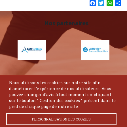
Facebook
Twitter
What
Sh
Nos partenaires
Nous utilisons les cookies sur notre site afin
Contact
Accès Admin
Gestion des cookies
d'améliorer l'expérience de nos utilisateurs. Vous
pouvez changer d'avis à tout moment en cliquant
sur le bouton " Gestion des cookies " présent dans le
pied de chaque page de notre site.
Association Loi 1901 à but non lucratif déclarée auprès de la
préfecture Auvergne-Rhône-Alpes sous le numéro RNA :
PERSONNALISATION DES COOKIES
W632006049 & SIRET : 440 905 735 00013.