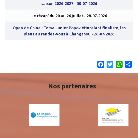
saison 2026-2027
- 30-07-2026
Le récap' du 20 au 26 juillet
- 28-07-2026
Open de Chine : Toma Junior Popov étincelant finaliste, les
Bleus au rendez-vous à Changzhou
- 26-07-2026
Facebook
Twitter
What
Sh
Nos partenaires