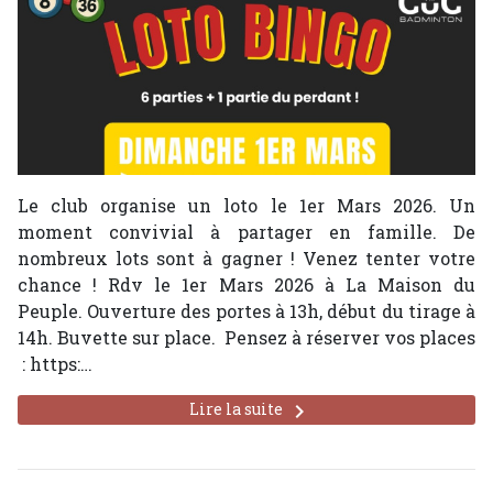
Le club organise un loto le 1er Mars 2026. Un
moment convivial à partager en famille. De
nombreux lots sont à gagner ! Venez tenter votre
chance ! Rdv le 1er Mars 2026 à La Maison du
Peuple. Ouverture des portes à 13h, début du tirage à
14h. Buvette sur place. Pensez à réserver vos places
: https:…
keyboard_arrow_right
Lire la suite