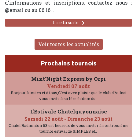
d'informations et inscriptions, contactez nous :
@email ou au 06.16…
keyboard_arrow_right
Lire la suite
Voir toutes les actualités
Prochains tournois
Mixt'Night Express by Orpi
Vendredi 07 août
Bonjour à toutes et à tous,C'est avec plaisir que le club d'Aulnat
vous invite à sa 1ère édition du…
L'Estivale Chatelguyonnaise
Samedi 22 août
-
Dimanche 23 août
Chatel Badminton 63 est heureux de vous inviter à son troisième
tournoi estival de SIMPLES et…