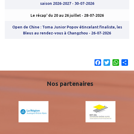
saison 2026-2027
- 30-07-2026
Le récap' du 20 au 26 juillet
- 28-07-2026
Open de Chine : Toma Junior Popov étincelant finaliste, les
Bleus au rendez-vous à Changzhou
- 26-07-2026
Facebook
Twitter
What
Sh
Nos partenaires