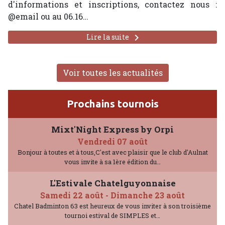
d'informations et inscriptions, contactez nous :
@email ou au 06.16…
keyboard_arrow_right
Lire la suite
Voir toutes les actualités
Prochains tournois
Mixt'Night Express by Orpi
Vendredi 07 août
Bonjour à toutes et à tous,C'est avec plaisir que le club d'Aulnat
vous invite à sa 1ère édition du…
L'Estivale Chatelguyonnaise
Samedi 22 août
-
Dimanche 23 août
Chatel Badminton 63 est heureux de vous inviter à son troisième
tournoi estival de SIMPLES et…