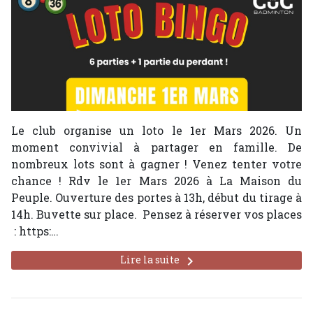
Le club organise un loto le 1er Mars 2026. Un
moment convivial à partager en famille. De
nombreux lots sont à gagner ! Venez tenter votre
chance ! Rdv le 1er Mars 2026 à La Maison du
Peuple. Ouverture des portes à 13h, début du tirage à
14h. Buvette sur place. Pensez à réserver vos places
: https:…
keyboard_arrow_right
Lire la suite