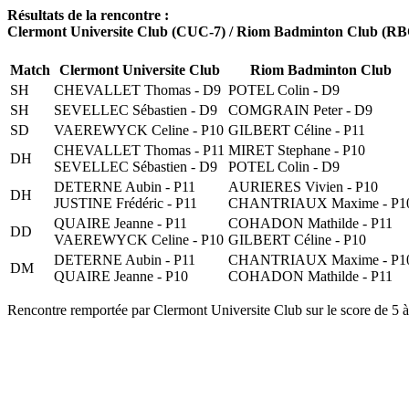
Résultats de la rencontre :
Clermont Universite Club (CUC-7) / Riom Badminton Club (RB
Match
Clermont Universite Club
Riom Badminton Club
SH
CHEVALLET Thomas - D9
POTEL Colin - D9
SH
SEVELLEC Sébastien - D9
COMGRAIN Peter - D9
SD
VAEREWYCK Celine - P10
GILBERT Céline - P11
CHEVALLET Thomas - P11
MIRET Stephane - P10
DH
SEVELLEC Sébastien - D9
POTEL Colin - D9
DETERNE Aubin - P11
AURIERES Vivien - P10
DH
JUSTINE Frédéric - P11
CHANTRIAUX Maxime - P1
QUAIRE Jeanne - P11
COHADON Mathilde - P11
DD
VAEREWYCK Celine - P10
GILBERT Céline - P10
DETERNE Aubin - P11
CHANTRIAUX Maxime - P1
DM
QUAIRE Jeanne - P10
COHADON Mathilde - P11
Rencontre remportée par Clermont Universite Club sur le score de 5 à